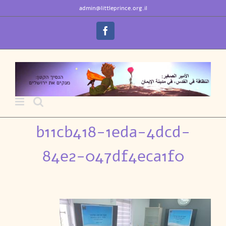
לג
לתוכן
admin@littleprince.org.il
תוכן
Facebook
b11cb418-1eda-4dcd-
84e2-047df4eca1f0