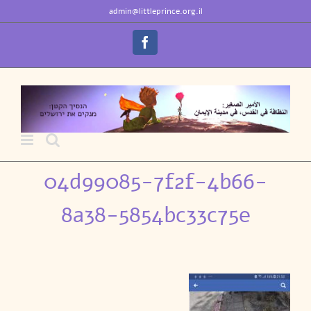
לג
לתוכן
admin@littleprince.org.il
תוכן
Facebook
04d99085-7f2f-4b66-
8a38-5854bc33c75e